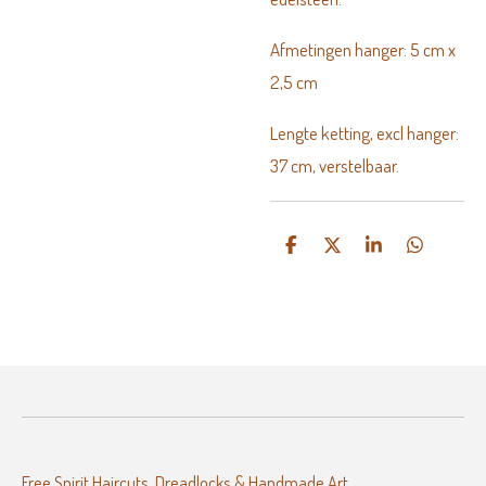
Afmetingen hanger: 5 cm x
2,5 cm
Lengte ketting, excl hanger:
37 cm, verstelbaar.
D
D
S
D
e
e
h
e
l
e
a
l
e
l
r
e
n
e
n
Free Spirit Haircuts, Dreadlocks & Handmade Art