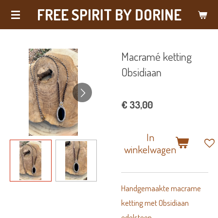
FREE SPIRIT BY DORINE
Ga
direct
naar
Macramé ketting
de
Obsidiaan
hoofdinhoud
€ 33,00
In
winkelwagen
Handgemaakte macrame
ketting met Obsidiaan
edelsteen.