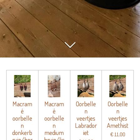
Macram
Macram
Oorbelle
Oorbelle
é
é
n
n
oorbelle
oorbelle
veertjes
veertjes
n
n
Labrador
Amethist
donkerb
medium
iet
€ 11,00
ruin/bor
bruin/lic