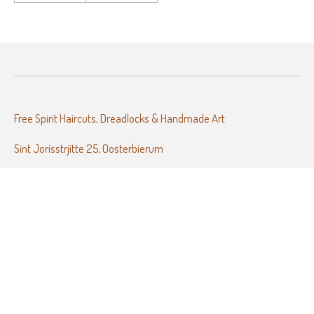
Free Spirit Haircuts, Dreadlocks & Handmade Art
Sint Jorisstrjitte 25, Oosterbierum
Freespiritbydorine@gmail.com
(+31) 06 31 28 29 48
I
n
© 2023 - 2026 Free Spirit by Dorine