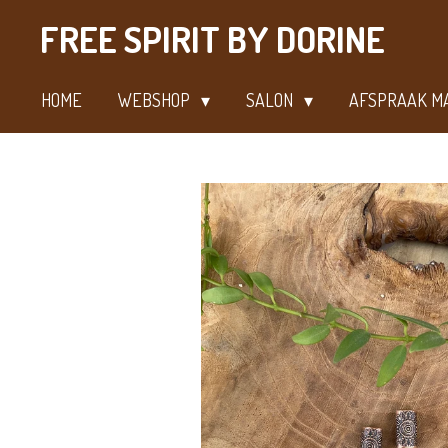
Ga
FREE SPIRIT BY DORINE
direct
naar
HOME
WEBSHOP
SALON
AFSPRAAK M
de
hoofdinhoud