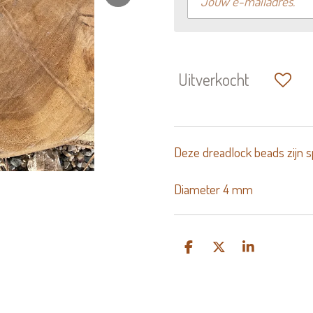
Uitverkocht
Deze dreadlock beads zijn s
Diameter 4 mm
D
D
S
e
e
h
l
e
a
e
l
r
n
e