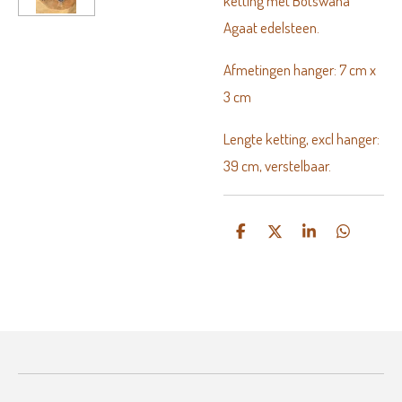
ketting met Botswana
Agaat edelsteen.
Afmetingen hanger: 7 cm x
3 cm
Lengte ketting, excl hanger:
39 cm, verstelbaar.
D
D
S
D
e
e
h
e
l
e
a
l
e
l
r
e
n
e
n