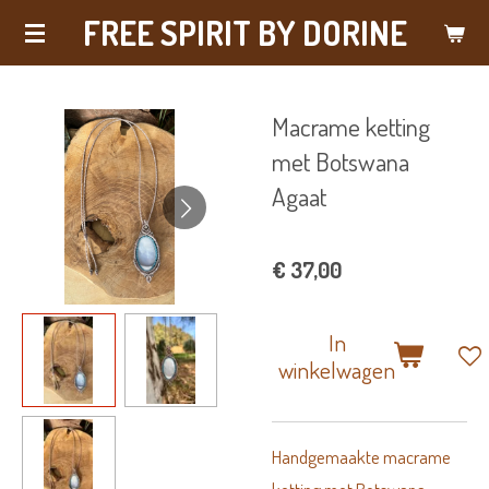
FREE SPIRIT BY DORINE
Ga
direct
naar
Macrame ketting
de
met Botswana
hoofdinhoud
Agaat
€ 37,00
In
winkelwagen
Handgemaakte macrame