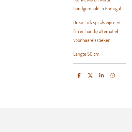
handgemaakt in Portugal.
Dreadlock spirals zijn een
fijn en handig alternatief
voor haarelastieken.
Lengte 50 cm.
D
D
S
D
e
e
h
e
l
e
a
l
e
l
r
e
n
e
n