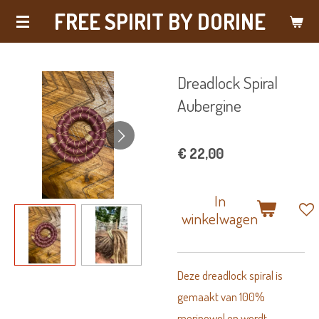
FREE SPIRIT BY DORINE
Ga
direct
naar
Dreadlock Spiral
de
Aubergine
hoofdinhoud
€ 22,00
In
winkelwagen
Deze dreadlock spiral is
gemaakt van 100%
merinowol en wordt