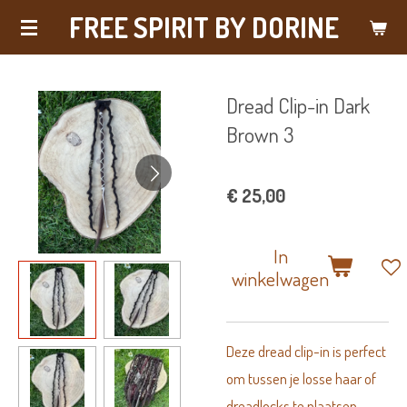
FREE SPIRIT BY DORINE
Ga
direct
naar
Dread Clip-in Dark
de
Brown 3
hoofdinhoud
€ 25,00
In
winkelwagen
Deze dread clip-in is perfect
om tussen je losse haar of
dreadlocks te plaatsen.