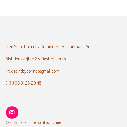
e
l
r
e
n
e
n
Free Spirit Haircuts, Dreadlocks & Handmade Art
Sint Jorisstrjitte 25, Oosterbierum
Freespiritbydorine@gmail.com
(+31) 06 31 28 29 48
I
n
© 2023 - 2026 Free Spirit by Dorine
s