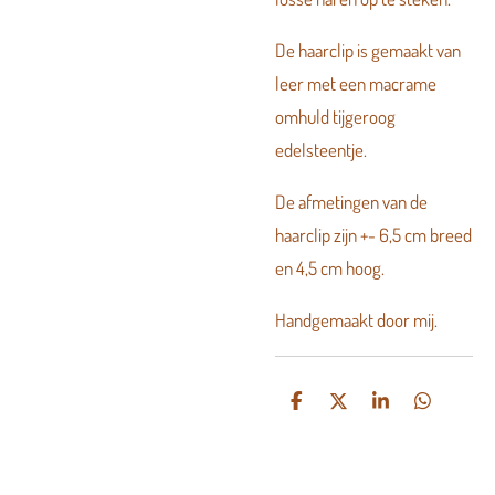
De haarclip is gemaakt van
leer met een macrame
omhuld tijgeroog
edelsteentje.
De afmetingen van de
haarclip zijn +- 6,5 cm breed
en 4,5 cm hoog.
Handgemaakt door mij.
D
D
S
D
e
e
h
e
l
e
a
l
e
l
r
e
n
e
n