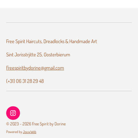
Free Spirit Haircuts, Dreadlocks & Handmade Art
Sint Jorisstrjitte 25, Oosterbierum
Freespiritbydorine@gmail.com
(+31) 06 31 28 29 48
I
n
© 2023 - 2026 Free Spirit by Dorine
s
Powered by
JouwWeb
t