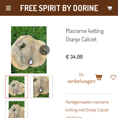
FREE SPIRIT BY DORINE
Ga
direct
naar
Macrame ketting
de
Oranje Calciet
hoofdinhoud
€ 34,00
In
winkelwagen
Handgemaakte macrame
ketting met Oranje Calciet
edelsteen.