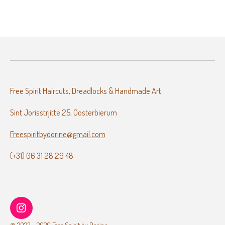
l
e
a
l
e
l
r
e
n
e
n
Free Spirit Haircuts, Dreadlocks & Handmade Art
Sint Jorisstrjitte 25, Oosterbierum
Freespiritbydorine@gmail.com
(+31) 06 31 28 29 48
I
n