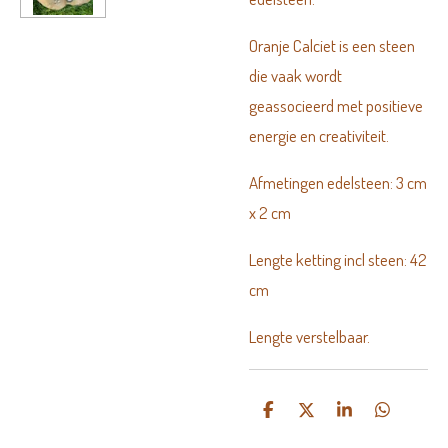
Oranje Calciet is een steen
die vaak wordt
geassocieerd met positieve
energie en creativiteit.
Afmetingen edelsteen: 3 cm
x 2 cm
Lengte ketting incl steen: 42
cm
Lengte verstelbaar.
D
D
S
D
e
e
h
e