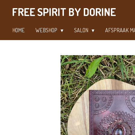
Ga
FREE SPIRIT BY DORINE
direct
naar
HOME
WEBSHOP
SALON
AFSPRAAK M
de
hoofdinhoud