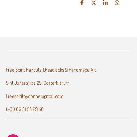
D
D
S
D
e
e
h
e
l
e
a
l
e
l
r
e
n
e
n
Free Spirit Haircuts, Dreadlocks & Handmade Art
Sint Jorisstrjitte 25, Oosterbierum
Freespiritbydorine@gmail.com
(+31) 06 31 28 29 48