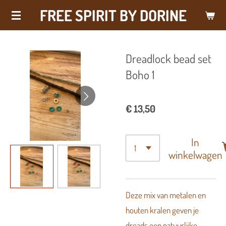
FREE SPIRIT BY DORINE
Ga
direct
naar
Dreadlock bead set
de
Boho 1
hoofdinhoud
€ 13,50
In
winkelwagen
Deze mix van metalen en
houten kralen geven je
dreads een natuurlijke