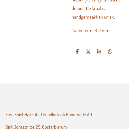
dreads. De kraal is
handgemaakt en uniek.
Diameter +- 6-7 mm
D
D
S
D
e
e
h
e
l
e
a
l
e
l
r
e
n
e
n
Free Spirit Haircuts, Dreadlocks & Handmade Art
Sint Jorisstrjitte 25, Oosterbierum