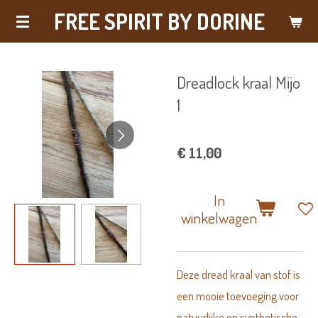
FREE SPIRIT BY DORINE
Ga
direct
naar
Dreadlock kraal Mijo
de
1
hoofdinhoud
€ 11,00
In
winkelwagen
Deze dread kraal van stof is
een mooie toevoeging voor
natuurlijke en synthetische